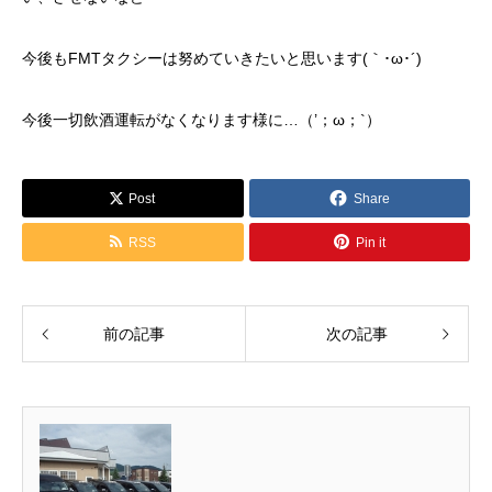
今後もFMTタクシーは努めていきたいと思います(｀･ω･´)ゞ
今後一切飲酒運転がなくなります様に…（’；ω；`）
Post
Share
RSS
Pin it
前の記事
次の記事