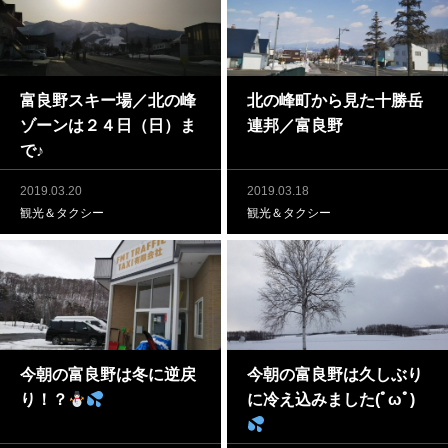
富良野スキー場／北の峰
北の峰町から見た十勝岳
ゾーンは２４日（日）ま
連邦／富良野
で♪
2019.03.20
2019.03.18
観光＆タクシー
観光＆タクシー
今朝の富良野は冬に逆戻
今朝の富良野は久しぶり
り！？
に冷え込みました(ﾟωﾟ)