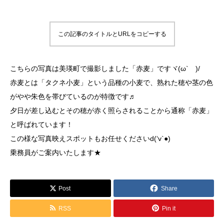
この記事のタイトルとURLをコピーする
こちらの写真は美瑛町で撮影しました「赤麦」ですヾ(ω` )/
赤麦とは「タクネ小麦」という品種の小麦で、熟れた穂や茎の色
がやや朱色を帯びているのが特徴です♬
夕日が差し込むとその穂が赤く照らされることから通称「赤麦」
と呼ばれています！
この様な写真映えスポットもお任せくださいd(‘v`●)
乗務員がご案内いたします★
Post
Share
RSS
Pin it