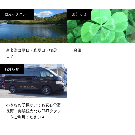
観光＆タクシー
お知らせ
富良野は夏日・真夏日・猛暑
台風
日？
お知らせ
小さなお子様がいても安心♡富
良野・美瑛観光ならFMTタクシ
ーをご利用ください★