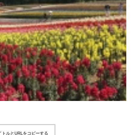
全運転でLet’s Gooooo
富良野スキー場が冬季シーズンの営
開始しました
イトルとURLをコピーする