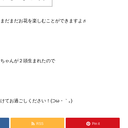
、まだまだお花を楽しむことができますよ♬
赤ちゃんが２頭生まれたので
てお過ごしください！(⊃ω・｀｡)
RSS
Pin it