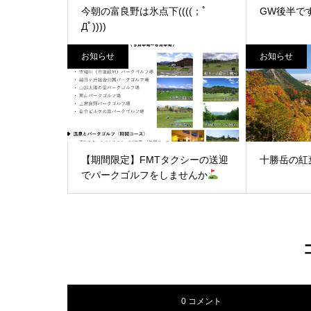
今朝の富良野は氷点下((((；ﾟ
GW後半で
Дﾟ))))
お知らせ
お知らせ
【期間限定】FMTタクシーの送迎
十勝岳の紅
でパークゴルフをしませんか
0 コメント