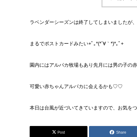
ラベンダーシーズンは終了してしまいましたが
まるでポストカードみたい+ﾟ｡*(*´∀｀*)*｡ﾟ+
園内にはアルパカ牧場もあり先月には男の子の
可愛い赤ちゃんアルパカに会えるかも♡♡
本日は台風が近づいてきていますので、お気をつけ
Post
Share