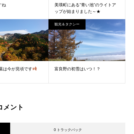
すね
美瑛町にある”青い池”のライトア
ップが始まりました～★
観光＆タクシー
葉は今が見頃です
富良野の初雪はいつ！？
コメント
0 トラックバック