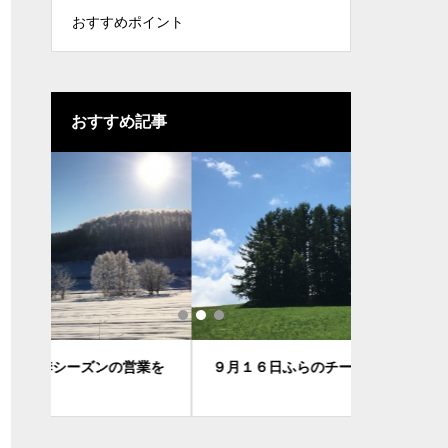
おすすめポイント
おすすめ記事
業を
９月１６日ふらのチーズ祭り
今日も一日、
～！