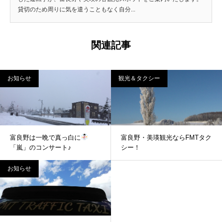
貸切のため周りに気を遣うこともなく自分...
関連記事
お知らせ
観光＆タクシー
富良野は一晩で真っ白に
富良野・美瑛観光ならFMTタク
「嵐」のコンサート♪
シー！
お知らせ