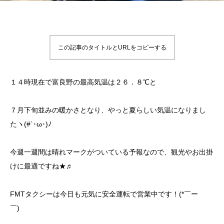
この記事のタイトルとURLをコピーする
１４時現在で富良野の最高気温は２６．８℃と
７月下旬並みの暖かさとなり、やっと夏らしい気温になりまし
たヽ(#`･ω･)ﾉ
今週一週間は晴れマークがついている予報なので、観光やお出掛
けに最適ですね★♬
FMTタクシーは今日も元気に安全運転で営業中です！(*￣ー
￣)ゞ