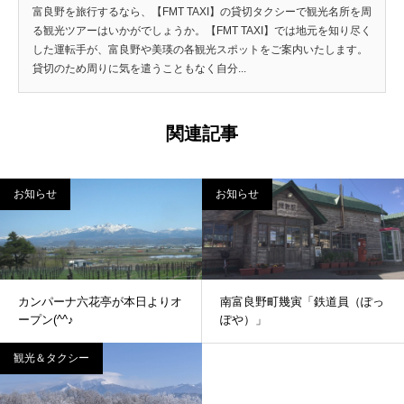
富良野を旅行するなら、【FMT TAXI】の貸切タクシーで観光名所を周
る観光ツアーはいかがでしょうか。【FMT TAXI】では地元を知り尽く
した運転手が、富良野や美瑛の各観光スポットをご案内いたします。
貸切のため周りに気を遣うこともなく自分...
関連記事
お知らせ
お知らせ
カンパーナ六花亭が本日よりオ
南富良野町幾寅「鉄道員（ぽっ
ープン(^^♪
ぽや）」
観光＆タクシー