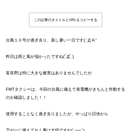
この記事のタイトルとURLをコピーする
台風１０号が過ぎ去り、蒸し暑い一日です(;´Д`A “
昨日は雨と風が強かったですね(ﾟДﾟ;)
富良野は特に大きな被害はありませんでしたが
FMTタクシーは、今回の台風に備えて発電機がきちんと作動する
のか確認しました！！
使用することなく過ぎ去りましたが、やっぱり日頃から
万が一に備えておく事は大切ですね(`･ω･´)