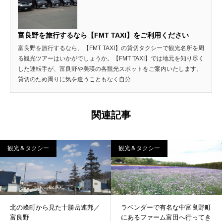
富良野を旅行するなら【FMT TAXI】をご利用ください
富良野を旅行するなら、【FMT TAXI】の貸切タクシーで観光名所を周
る観光ツアーはいかがでしょうか。【FMT TAXI】では地元を知り尽く
した運転手が、富良野や美瑛の各観光スポットをご案内いたします。
貸切のため周りに気を遣うこともなく自分...
関連記事
観光＆タクシー
観光＆タクシー
北の峰町から見た十勝岳連邦／
ラベンダーで有名な中富良野町
富良野
にあるファーム富田へ行ってき