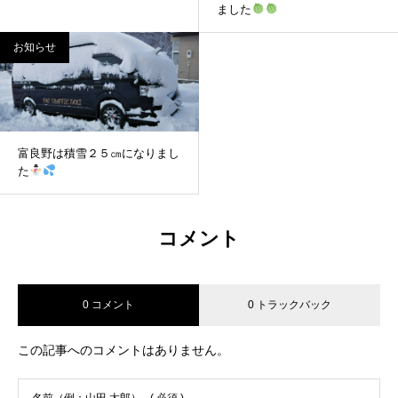
ました
お知らせ
富良野は積雪２５㎝になりまし
た
コメント
0 コメント
0 トラックバック
この記事へのコメントはありません。
名前（例：山田 太郎）
( 必須 )