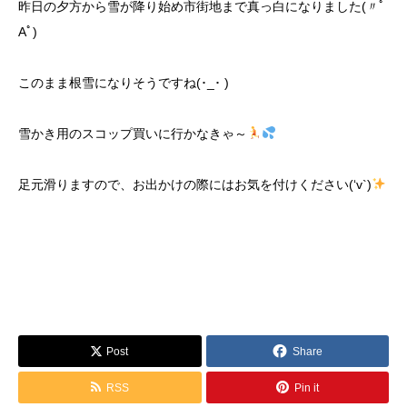
昨日の夕方から雪が降り始め市街地まで真っ白になりました(〃ﾟ
Aﾟ)
このまま根雪になりそうですね(･_･ )
雪かき用のスコップ買いに行かなきゃ～
足元滑りますので、お出かけの際にはお気を付けください(‘v`)
Post
Share
RSS
Pin it