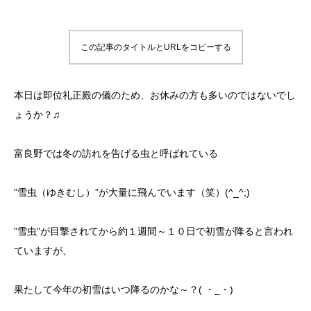
この記事のタイトルとURLをコピーする
本日は即位礼正殿の儀のため、お休みの方も多いのではないでし
ょうか？♫
富良野では冬の訪れを告げる虫と呼ばれている
”雪虫（ゆきむし）”が大量に飛んでいます（笑）(^_^;)
”雪虫”が目撃されてから約１週間～１０日で初雪が降ると言われ
ていますが、
果たして今年の初雪はいつ降るのかな～？( ・_・)