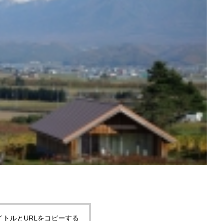
でLINE Payが利用できる
今日の富良野
ました
イトルとURLをコピーする