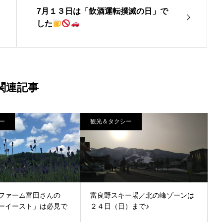
7月１３日は「飲酒運転撲滅の日」で
した
関連記事
ー
観光＆タクシー
ファーム富田さんの
富良野スキー場／北の峰ゾーンは
ーイースト」は必見で
２４日（日）まで♪