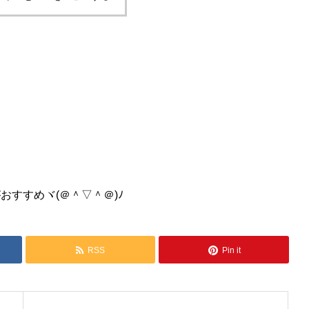
。
すすめヾ(＠＾▽＾＠)ﾉ
RSS
Pin it