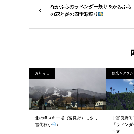
なかふらのラベンダー祭り＆かみふら
の花と炎の四季彩祭り
お知らせ
観光＆タクシ
北の峰スキー場（富良野）に少し
中富良野町
雪化粧が
♪
「ラベンダ
す★