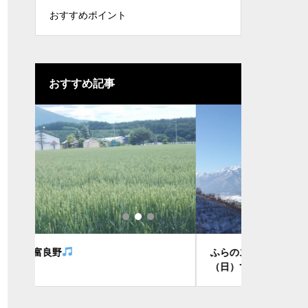
おすすめポイント
おすすめ記事
ふらのスキー祭りが2月2日（土）・３日
FMTタクシ
（日）で開催されます
ようになり