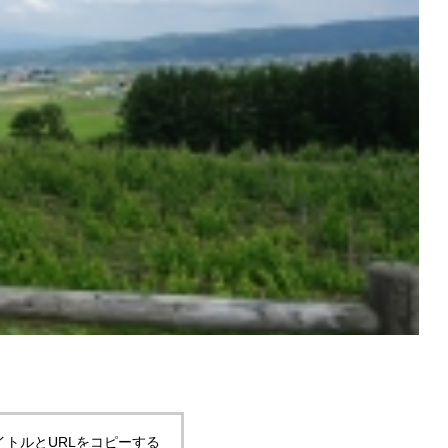
（日）＆２９日（月）は富良
大雪山系旭岳で初冠雪
海へそ祭り」開催
イトルとURLをコピーする