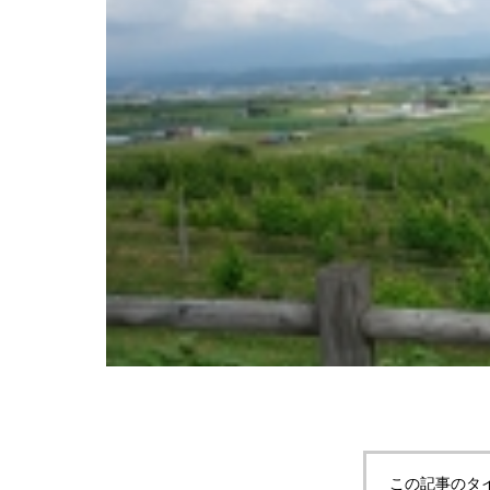
７月２８日
野にて「北
この記事のタ