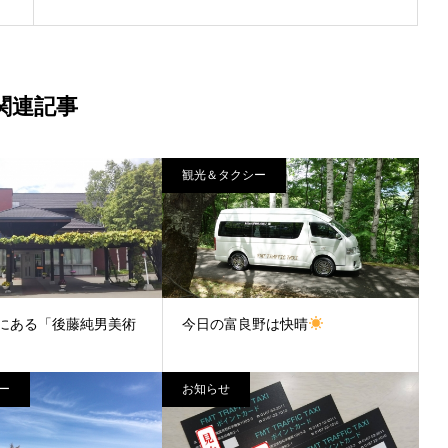
関連記事
観光＆タクシー
にある「後藤純男美術
今日の富良野は快晴
ー
お知らせ