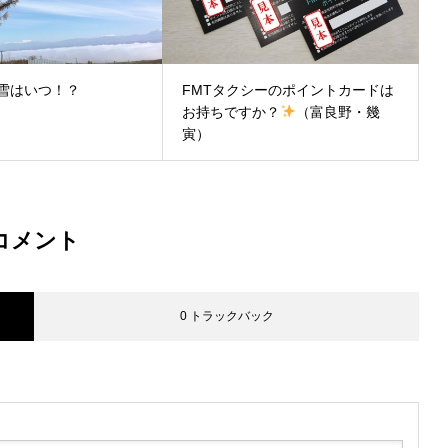
雪はいつ！？
FMTタクシーのポイントカードは
お持ちですか？
（富良野・幾
寅）
コメント
0 トラックバック