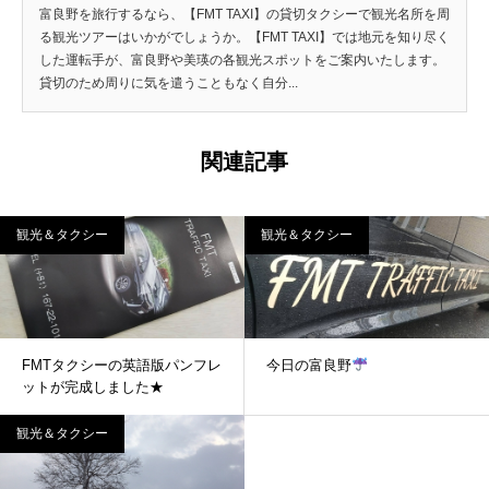
富良野を旅行するなら、【FMT TAXI】の貸切タクシーで観光名所を周
る観光ツアーはいかがでしょうか。【FMT TAXI】では地元を知り尽く
した運転手が、富良野や美瑛の各観光スポットをご案内いたします。
貸切のため周りに気を遣うこともなく自分...
関連記事
観光＆タクシー
観光＆タクシー
FMTタクシーの英語版パンフレ
今日の富良野
ットが完成しました★
観光＆タクシー