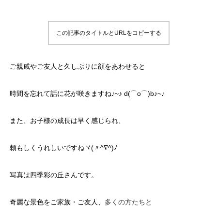
この記事のタイトルとURLをコピーする
ご親戚やご友人と久しぶりに顔をあわせると
時間を忘れて話に花が咲きますね♪~♪ d(⌒o⌒)b♪~♪
また、お子様の成長は早く感じられ、
頼もしくうれしいですねヾ(〃^∇^)ﾉ
写真は四季彩の丘さんです。
奇麗な景色をご家族・ご友人、
多くの方たちと