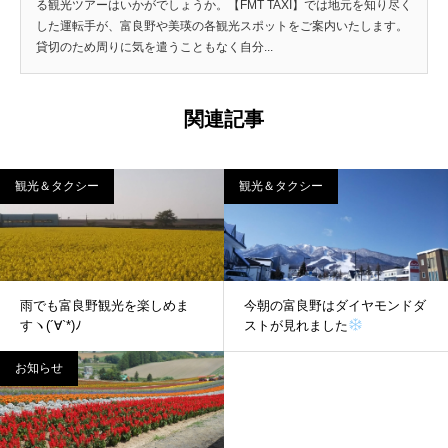
る観光ツアーはいかがでしょうか。【FMT TAXI】では地元を知り尽く
した運転手が、富良野や美瑛の各観光スポットをご案内いたします。
貸切のため周りに気を遣うこともなく自分...
関連記事
観光＆タクシー
観光＆タクシー
雨でも富良野観光を楽しめま
今朝の富良野はダイヤモンドダ
すヽ(´∀`*)ﾉ
ストが見れました
お知らせ