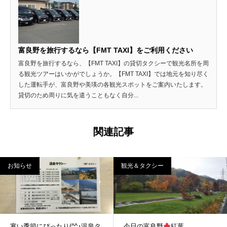
富良野を旅行するなら【FMT TAXI】をご利用ください
富良野を旅行するなら、【FMT TAXI】の貸切タクシーで観光名所を周
る観光ツアーはいかがでしょうか。【FMT TAXI】では地元を知り尽く
した運転手が、富良野や美瑛の各観光スポットをご案内いたします。
貸切のため周りに気を遣うこともなく自分...
関連記事
お知らせ
観光＆タクシー
寒い季節にぴったり(^^♪温泉タ
今日の富良野
紅葉