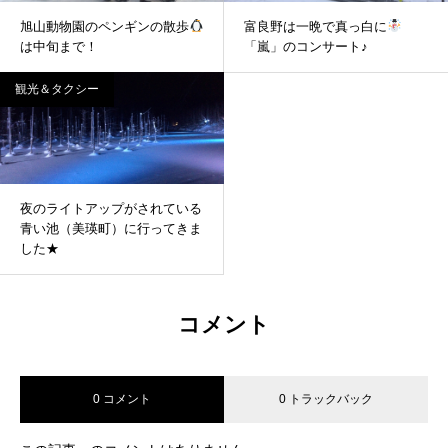
旭山動物園のペンギンの散歩
富良野は一晩で真っ白に
は中旬まで！
「嵐」のコンサート♪
観光＆タクシー
夜のライトアップがされている
青い池（美瑛町）に行ってきま
した★
コメント
0 コメント
0 トラックバック