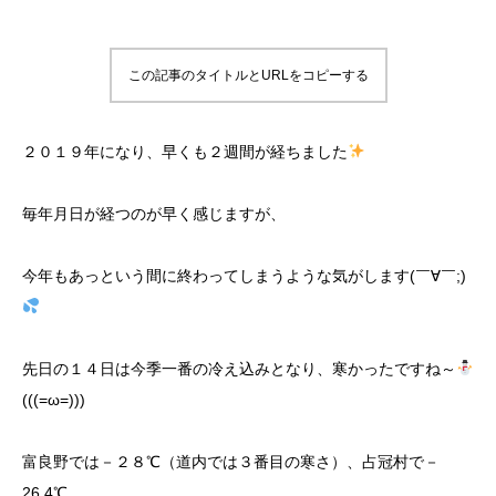
この記事のタイトルとURLをコピーする
２０１９年になり、早くも２週間が経ちました
毎年月日が経つのが早く感じますが、
今年もあっという間に終わってしまうような気がします(￣∀￣;)
先日の１４日は今季一番の冷え込みとなり、寒かったですね～
(((=ω=)))
富良野では－２８℃（道内では３番目の寒さ）、占冠村で－
26.4℃、