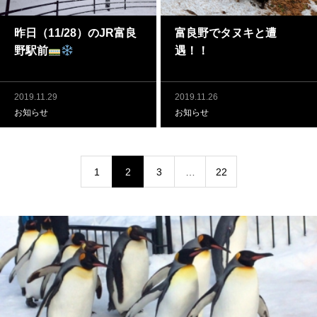
昨日（11/28）のJR富良
富良野でタヌキと遭
野駅前
遇！！
2019.11.29
2019.11.26
お知らせ
お知らせ
1
2
3
…
22