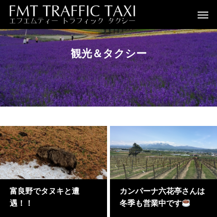
観光＆タクシー
富良野でタヌキと遭
カンパーナ六花亭さんは
遇！！
冬季も営業中です