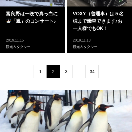
富良野は一晩で真っ白に
VOXY（普通車）は５名
「嵐」のコンサート♪
様まで乗車できます♪お
一人様でもOK！
2019.11.15
2019.11.13
観光＆タクシー
観光＆タクシー
1
2
3
…
34